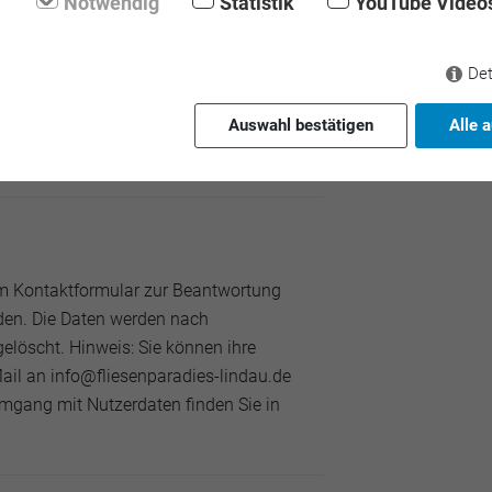
Notwendig
Statistik
YouTube Video
Det
imal 12MB)
Auswahl bestätigen
Alle 
m Kontaktformular zur Beantwortung
den. Die Daten werden nach
elöscht. Hinweis: Sie können ihre
-Mail an info@fliesenparadies-lindau.de
Umgang mit Nutzerdaten finden Sie in