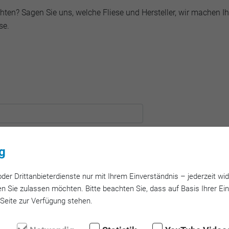
ten? Sagen Sie uns, welche Fliese und Hersteller, wir machen I
se.
g
er Dritt­anbieter­dienste nur mit Ihrem Ein­verständnis – jeder­zeit wid
n Sie zulassen möchten. Bitte beachten Sie, dass auf Basis Ihrer Ei
 Seite zur Verfügung stehen.