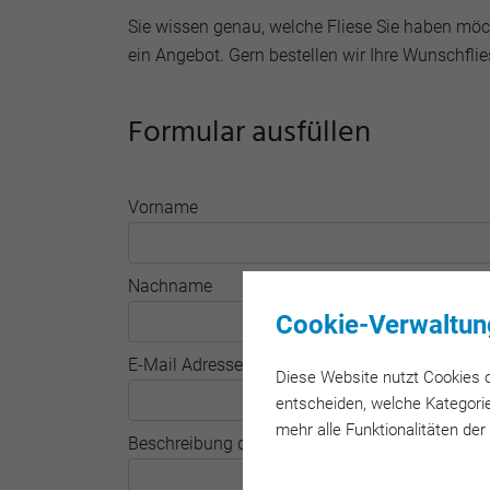
Sie wissen genau, welche Fliese Sie haben möch
ein Angebot. Gern bestellen wir Ihre Wunschflie
Formular ausfüllen
Vorname
Nachname
Cookie-Verwaltun
E-Mail Adresse
Diese Web­site nutzt Cookies od
entscheiden, welche Kategorie
mehr alle Funktionalitäten der
Beschreibung der gesuchten Fliese