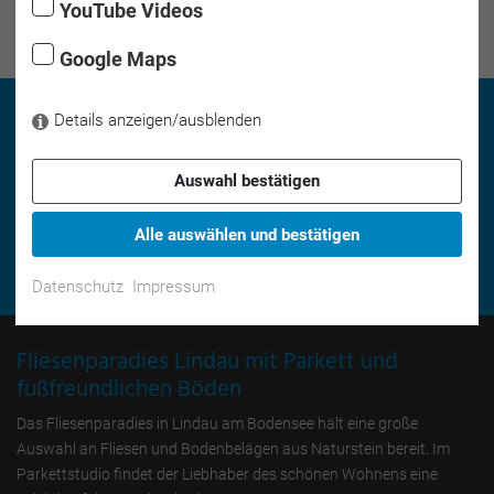
YouTube Videos
Google Maps
Details anzeigen/ausblenden
Auswahl bestätigen
Beratungstermin vereinbaren
Alle auswählen und bestätigen
Datenschutz
Impressum
Fliesenparadies Lindau mit Parkett und
fußfreundlichen Böden
Das Fliesenparadies in Lindau am Bodensee hält eine große
Auswahl an Fliesen und Bodenbelägen aus Naturstein bereit. Im
Parkettstudio findet der Liebhaber des schönen Wohnens eine