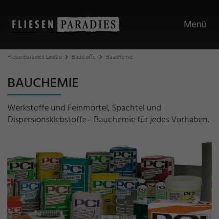
Menü
Fliesenparadies Lindau
Baustoffe
Bauchemie
BAUCHEMIE
Werkstoffe und Feinmörtel, Spachtel und
Dispersionsklebstoffe—Bauchemie für jedes Vorhaben.
Previous
Next