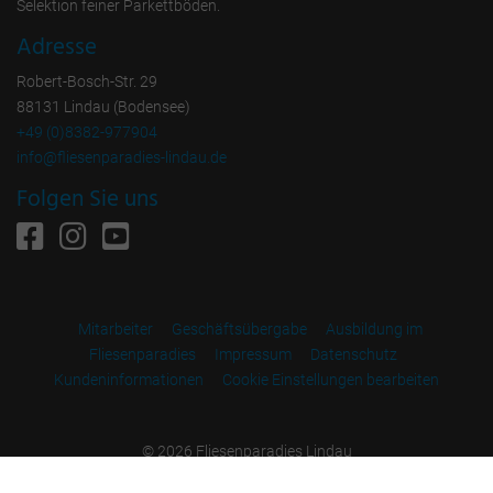
Selektion feiner Parkettböden.
Adresse
Robert-Bosch-Str. 29
88131 Lindau (Bodensee)
+49 (0)8382-977904
info@fliesenparadies-lindau.de
Folgen Sie uns
Mitarbeiter
Geschäftsübergabe
Ausbildung im
Fliesenparadies
Impressum
Datenschutz
Kundeninformationen
Cookie Einstellungen bearbeiten
© 2026 Fliesenparadies Lindau