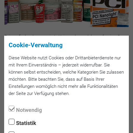
Bei uns finden der engagierte Heimwerker und der professionelle
Verlegebetrieb Spachtelmassen, Dispersionsklebstoffe für das
Cookie-Verwaltung
Verlegen von elastischen und textilen Bodenbelägen, Werkstoffe für
das Verlegen von Parkett sowie Feinmörtel für das Verlegen von
Diese Web­site nutzt Cookies oder Dritt­anbieter­dienste nur
keramischen Fliesen, Platten und Naturwerkstein.
mit Ihrem Ein­verständnis – jeder­zeit wider­rufbar. Sie
können selbst entscheiden, welche Kategorien Sie zulassen
Bauchemie
möchten. Bitte beachten Sie, dass auf Basis Ihrer
Einstellungen womöglich nicht mehr alle Funktionalitäten
Fliesen­reiniger und Pflege
der Seite zur Verfügung stehen.
Schienen­systeme
Notwendig
Rufen Sie uns an:
Statistik
+49 (0)8382-977904